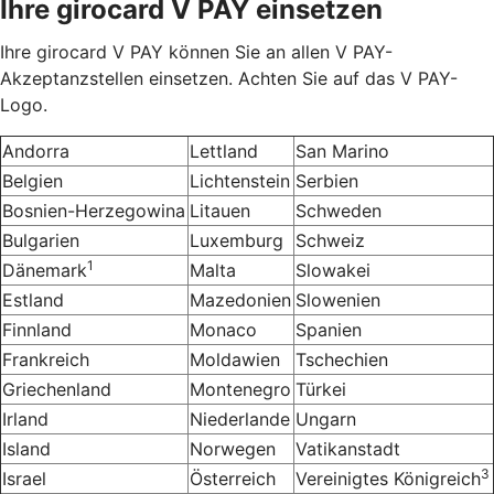
Ihre girocard V PAY einsetzen
Ihre girocard V PAY können Sie an allen V PAY-
Akzeptanzstellen einsetzen. Achten Sie auf das V PAY-
Logo.
Andorra
Lettland
San Marino
Belgien
Lichtenstein
Serbien
Bosnien-Herzegowina
Litauen
Schweden
Bulgarien
Luxemburg
Schweiz
1
Dänemark
Malta
Slowakei
Estland
Mazedonien
Slowenien
Finnland
Monaco
Spanien
Frankreich
Moldawien
Tschechien
Griechenland
Montenegro
Türkei
Irland
Niederlande
Ungarn
Island
Norwegen
Vatikanstadt
3
Israel
Österreich
Vereinigtes Königreich