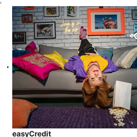
‹
easyCredit