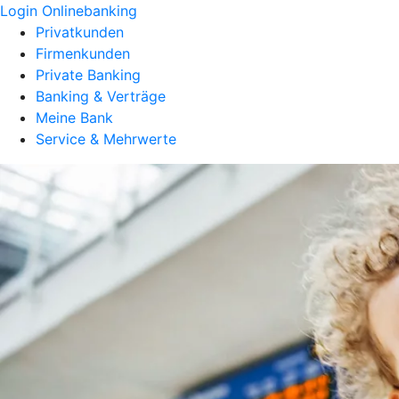
Login Onlinebanking
Privatkunden
Firmenkunden
Private Banking
Banking & Verträge
Meine Bank
Service & Mehrwerte