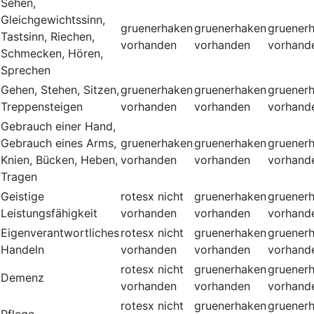
Sehen,
Gleichgewichtssinn,
gruenerhaken
gruenerhaken
gruener
Tastsinn, Riechen,
vorhanden
vorhanden
vorhand
Schmecken, Hören,
Sprechen
Gehen, Stehen, Sitzen,
gruenerhaken
gruenerhaken
gruener
Treppensteigen
vorhanden
vorhanden
vorhand
Gebrauch einer Hand,
Gebrauch eines Arms,
gruenerhaken
gruenerhaken
gruener
Knien, Bücken, Heben,
vorhanden
vorhanden
vorhand
Tragen
Geistige
rotesx
nicht
gruenerhaken
gruener
Leistungsfähigkeit
vorhanden
vorhanden
vorhand
Eigenverantwortliches
rotesx
nicht
gruenerhaken
gruener
Handeln
vorhanden
vorhanden
vorhand
rotesx
nicht
gruenerhaken
gruener
Demenz
vorhanden
vorhanden
vorhand
rotesx
nicht
gruenerhaken
gruener
Pflege