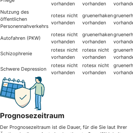
vorhanden
vorhanden
vorhand
Nutzung des
rotesx
nicht
gruenerhaken
gruener
öffentlichen
vorhanden
vorhanden
vorhand
Personennahverkehrs
rotesx
nicht
gruenerhaken
gruener
Autofahren (PKW)
vorhanden
vorhanden
vorhand
rotesx
nicht
rotesx
nicht
gruener
Schizophrenie
vorhanden
vorhanden
vorhand
rotesx
nicht
rotesx
nicht
gruener
Schwere Depression
vorhanden
vorhanden
vorhand
Prognosezeitraum
Der Prognosezeitraum ist die Dauer, für die Sie laut Ihrer